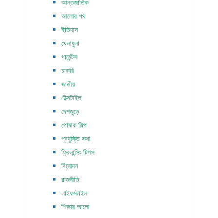
আন্তজার্তিক
আলোর পথ
ইতিহাস
খেলাধুলা
গার্মেন্টস
চাকরি
জাতীয়
টেক্সটাইল
দেশজুড়ে
পোষাক শিল্প
প্রযুক্তি কথা
ফ্রিলান্সিং টিপস
বিনোদন
রাজনীতি
লাইফস্টাইল
শিক্ষার আলো