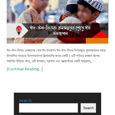
ঈদ-উল-ফিতর: রমজানের শেষে ঈদ উদযাপন ঈদ-উল-ফিতর বিশ্বজুড়ে মুসলমানদের দ্বারা
উদযাপিত সবচেয়ে উল্লেখযোগ্য উত্সবগুলির মধ্যে একটি। এটি পবিত্র রমজান মাসের
সমাপ্তি চিহ্নিত করে, এটি উপবাস, প্রার্থনা এবং আত্মদর্শনের একটি সময়কাল, …
[Continue Reading...]
Search
Search