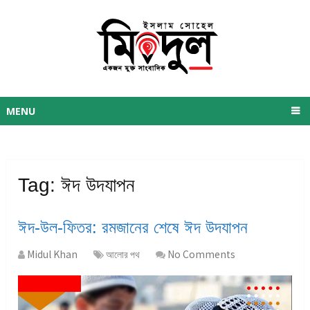
MENU
Tag:
ঈদ উদযাপন
ঈদ-উল-ফিতর: রমজানের শেষে ঈদ উদযাপন
Midul Khan
আলোর পথ
No Comments