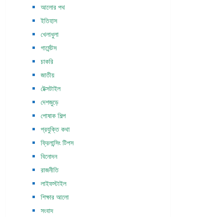
আলোর পথ
ইতিহাস
খেলাধুলা
গার্মেন্টস
চাকরি
জাতীয়
টেক্সটাইল
দেশজুড়ে
পোষাক শিল্প
প্রযুক্তি কথা
ফ্রিলান্সিং টিপস
বিনোদন
রাজনীতি
লাইফস্টাইল
শিক্ষার আলো
সংবাদ