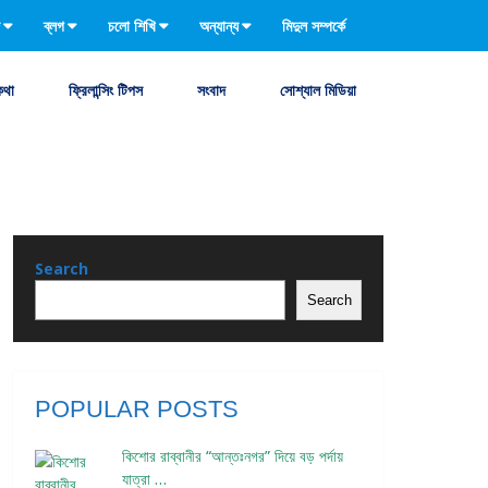
ব্লগ
চলো শিখি
অন্যান্য
মিদুল সম্পর্কে
কথা
ফ্রিলান্সিং টিপস
সংবাদ
সোশ্যাল মিডিয়া
Search
Search
POPULAR POSTS
কিশোর রাব্বানীর “আন্তঃনগর” দিয়ে বড় পর্দায়
যাত্রা …