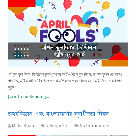
এপ্রিল ফুল দিবস: ডিজিটাল প্র্যাঙ্কিংয়ের আর্ট এপ্রিল ফুল দিবস, যা অল ফুলস ডে নামেও
পরিচিত, এটি একটি বার্ষিক উদযাপন যা এপ্রিলের প্রথম দিনে হয়। এই দিনে, সারা বিশ্ব
জুড়ে …
[Continue Reading...]
তথ্যবিজ্ঞান এবং বাংলাদেশের স্বাধীনতা দিবস
Midul Khan
ইতিহাস
,
জাতীয়
No Comments