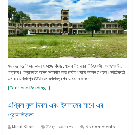
৭৬ বছর ধরে শিক্ষার আলো ছড়াচ্ছে চাঁদপুর, মতলব উত্তরের ঐতিহ্যবাহী এখলাছপুর উচ্চ
বিদ্যালয়। বিদ্যালয়টির অনেক শিক্ষার্থীই আজ জাতীয় পার্যায়ে অবদান রাখছেন। নদীতীরবর্তী
এলাকার এখলাছপুর ইউনিয়নের এখলাছপুর গ্রামে ১৯৪৭ সালে …
[Continue Reading...]
এপ্রিল ফুল দিবস এবং ইসলামের সাথে এর
প্রাসঙ্গিকতা
Midul Khan
ইতিহাস
,
আলোর পথ
No Comments