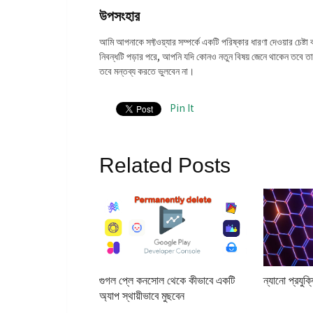
উপসংহার
আমি আপনাকে সফ্টওয়্যার সম্পর্কে একটি পরিষ্কার ধারণা দেওয়ার চেষ
নিবন্ধটি পড়ার পরে, আপনি যদি কোনও নতুন বিষয় জেনে থাকেন তবে 
তবে মন্তব্য করতে ভুলবেন না।
Pin It
Related Posts
গুগল প্লে কনসোল থেকে কীভাবে একটি
ন্যানো প্রযুক
অ্যাপ স্থায়ীভাবে মুছবেন