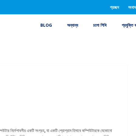
প্রচ্ছদ
সংবাদ
BLOG
অন্যান্য
চলো শিখি
প্রযুক্তি 
িউটার নির্দেশাবলীর একটি সংগ্রহ, যা একটি প্রোগ্রাম হিসাবে কম্পিউটারকে যেকোনো