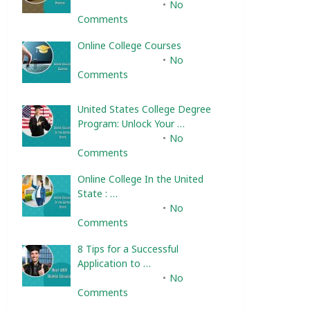
February 10, 2025
No
Comments
Online College Courses
February 10, 2025
No
Comments
United States College Degree
Program: Unlock Your …
February 10, 2025
No
Comments
Online College In the United
State : …
February 10, 2025
No
Comments
8 Tips for a Successful
Application to …
February 10, 2025
No
Comments