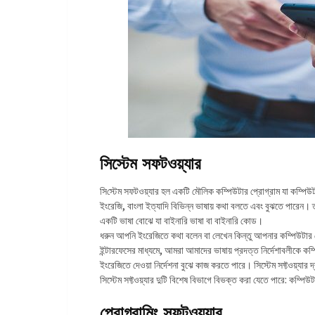
সিস্টেম সফটওয়্যার
সিস্টেম সফটওয়্যার হল একটি মৌলিক কম্পিউটার প্রোগ্রাম যা কম্পিউটা
ইংরেজি, বাংলা ইত্যাদি বিভিন্ন ভাষায় কথা বলতে এবং বুঝতে পারেন।
একটি ভাষা বোঝে যা বাইনারি ভাষা বা বাইনারি কোড।
ধরুন আপনি ইংরেজিতে কথা বলেন বা লেখেন কিন্তু আপনার কম্পিউটার সে
ইন্টারফেসের মাধ্যমে, আমরা আমাদের ভাষায় প্রদত্ত নির্দেশাবলীকে ক
ইংরেজিতে দেওয়া নির্দেশনা বুঝে কাজ করতে পারে। সিস্টেম সফ্টওয়্যার দ
সিস্টেম সফ্টওয়্যার দুটি বিশেষ বিভাগে বিভক্ত করা যেতে পারে: কম্পিউটা
প্রোগ্রামিং সফটওয়্যার