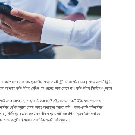
র হার্ডওয়্যার এবং ব্যবহারকারীর মধ্যে একটি ইন্টারফেস গঠন করে। এখন আপনি হিন্দি,
 তবে আপনার কম্পিউটার মেশিন এই ধরনের ভাষা বোঝে না। কম্পিউটার সিস্টেম শুধুমাত্র
ই ভাষা বোঝে না, তাহলে কি করা যায়? এই ক্ষেত্রে একটি ইন্টারফেস প্রয়োজন.
ম্পিউটার মেশিন দ্বারা বোঝা ভাষায় রূপান্তর করতে পারি। ফলে একটি কম্পিউটার
্বারা, হার্ডওয়্যার এবং ব্যবহারকারীর মধ্যে একটি সংযোগ বা স্তর তৈরি করা হয়।
র ম্যানেজমেন্ট সফ্টওয়্যার এবং বিকাশকারী সফ্টওয়্যার।