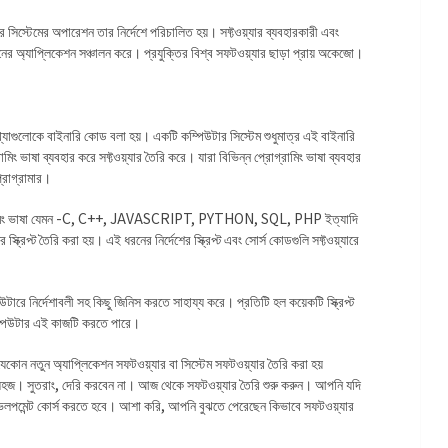
িউটার সিস্টেমের অপারেশন তার নির্দেশে পরিচালিত হয়। সফ্টওয়্যার ব্যবহারকারী এবং
ধরনের অ্যাপ্লিকেশন সঞ্চালন করে। প্রযুক্তির বিশ্ব সফটওয়্যার ছাড়া প্রায় অকেজো।
খ্যাগুলোকে বাইনারি কোড বলা হয়। একটি কম্পিউটার সিস্টেম শুধুমাত্র এই বাইনারি
মিং ভাষা ব্যবহার করে সফ্টওয়্যার তৈরি করে। যারা বিভিন্ন প্রোগ্রামিং ভাষা ব্যবহার
্রোগ্রামার।
োগ্রামিং ভাষা যেমন -C, C++, JAVASCRIPT, PYTHON, SQL, PHP ইত্যাদি
ক্রিপ্ট তৈরি করা হয়। এই ধরনের নির্দেশের স্ক্রিপ্ট এবং সোর্স কোডগুলি সফ্টওয়্যারে
রে নির্দেশাবলী সহ কিছু জিনিস করতে সাহায্য করে। প্রতিটি হল কয়েকটি স্ক্রিপ্ট
কম্পিউটার এই কাজটি করতে পারে।
ন নতুন অ্যাপ্লিকেশন সফটওয়্যার বা সিস্টেম সফটওয়্যার তৈরি করা হয়
 সহজ। সুতরাং, দেরি করবেন না। আজ থেকে সফটওয়্যার তৈরি শুরু করুন। আপনি যদি
েলপমেন্ট কোর্স করতে হবে। আশা করি, আপনি বুঝতে পেরেছেন কিভাবে সফটওয়্যার