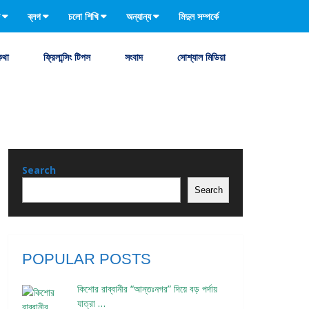
ব্লগ
চলো শিখি
অন্যান্য
মিদুল সম্পর্কে
কথা
ফ্রিলান্সিং টিপস
সংবাদ
সোশ্যাল মিডিয়া
Search
Search
POPULAR POSTS
কিশোর রাব্বানীর “আন্তঃনগর” দিয়ে বড় পর্দায়
যাত্রা …