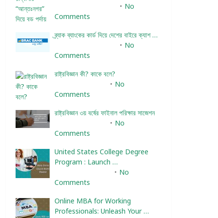
December 24, 2023
No
Comments
ব্র্যাক ব্যাংকের কার্ড দিয়ে দেশের বাইরে ক্যাশ …
December 25, 2023
No
Comments
রাষ্ট্রবিজ্ঞান কী? কাকে বলে?
January 22, 2024
No
Comments
রাষ্ট্রবিজ্ঞান ৩য় বর্ষের ফাইনাল পরিক্ষার সাজেশন
January 22, 2024
No
Comments
United States College Degree
Program : Launch …
February 10, 2025
No
Comments
Online MBA for Working
Professionals: Unleash Your …