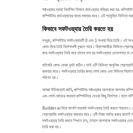
সফ্টওয়্যার দ্বারা নির্দেশিত হিসাবে হার্ডওয়্যার সক্রিয় করা হয়. কম্প
কম্পিউটার হার্ডওয়্যারের মধ্যে সমন্বয় করে। এই প্রযুক্তি বিভিন্ন 
কিভাবে সফটওয়্যার তৈরি করতে হয়
বন্ধুরা, কম্পিউটার সফটওয়্যারটি 0 এবং 1 সংখ্যা দিয়ে তৈরি। এই সং
কোড দিয়ে তৈরি নির্দেশাবলী বুঝতে পারে। বিকাশকারীরা বিভিন্ন প্রোগ্রা
করে সফটওয়্যার তৈরি করে তাদের বলা হয় সফটওয়্যার ডেভেলপার বা প
বাইনারি কোড বোঝা খুবই কঠিন। তাই এটি বিভিন্ন আধুনিক প্র
ব্যবহার করে। সফটওয়্যার তৈরির জন্য সোর্স কোড এবং বিভিন্ন নির্দেশের স্
পরিণত হয়।
আমরা ইতিমধ্যেই জানি, কম্পিউটার সফ্টওয়্যার আপনাকে আপনার কম্পিউটা
এবং সোর্স কোডের মাধ্যমে কম্পিউটারে দেওয়া কিছু নির্দেশনা। যাতে 
Builder.ai দিয়ে আপনি সহজেই সফটওয়্যার তৈরি করতে পারবেন। যেকো
প্রোগ্রামিং সফটওয়্যার ব্যবহার করে। এটি পিজা অর্ডার করার মতোই
সফটওয়্যার তৈরি করতে শিখতে চান, তাহলে আপনাকে সফটওয়্যার ডেভ
তৈরি করা হয়।