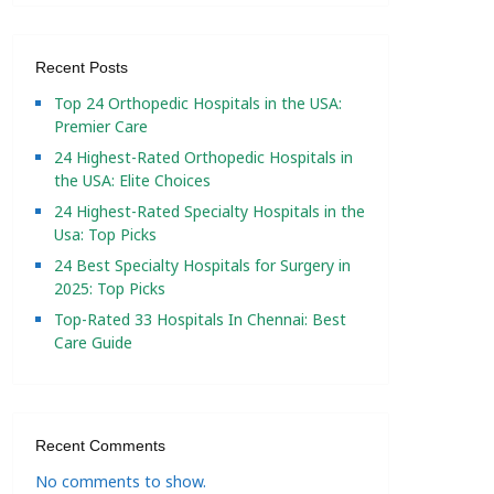
Recent Posts
Top 24 Orthopedic Hospitals in the USA:
Premier Care
24 Highest-Rated Orthopedic Hospitals in
the USA: Elite Choices
24 Highest-Rated Specialty Hospitals in the
Usa: Top Picks
24 Best Specialty Hospitals for Surgery in
2025: Top Picks
Top-Rated 33 Hospitals In Chennai: Best
Care Guide
Recent Comments
No comments to show.