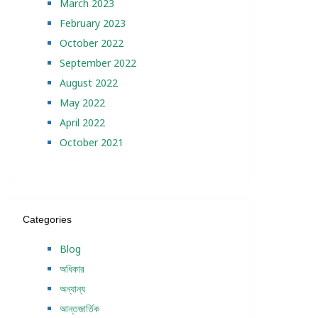
March 2023
February 2023
October 2022
September 2022
August 2022
May 2022
April 2022
October 2021
Categories
Blog
অধিকার
অন্যান্য
আন্তজার্তিক