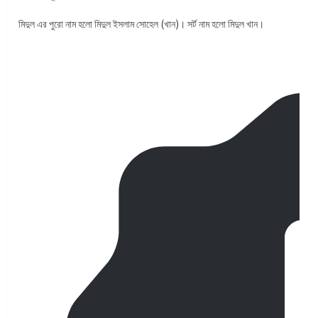
মিদুল এর পুরো নাম হলো মিদুল ইসলাম সোহেল (খান)। সর্ট নাম হলো মিদুল খান।