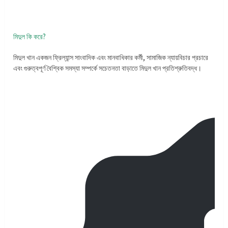
মিদুল কি করে?
মিদুল খান একজন ফ্রিল্যান্স সাংবাদিক এবং মানবাধিকার কর্মী, সামাজিক ন্যায়বিচার প্রচারে
এবং গুরুত্বপূর্ণ বৈশ্বিক সমস্যা সম্পর্কে সচেতনতা বাড়াতে মিদুল খান প্রতিশ্রুতিবদ্ধ।