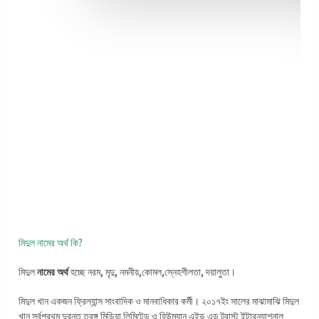
মিদুল নামের অর্থ কি?
মিদুল
নামের অর্থ
হচ্ছে নরম, মৃদু, নমনীয়,কোমল,স্নেহশীলতা, দয়ালুতা।
মিদুল খান একজন ফ্রিল্যান্স সাংবাদিক ও মানবাধিকার কর্মী। ২০১৭ইং সালের মাঝামাঝি মিদুল
খান সর্বপ্রথম দুরন্ত তরঙ্গ মিডিয়া লিমিটেড ও হিউম্যান এইড এন্ড ট্রাস্ট ইন্টারন্যাশনাল