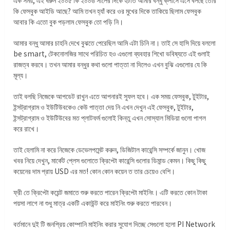
এক সময়, এই ধরুন ২০০৫ কি ২০০৬ সালের দিকে হটাত আমার বন্ধু ক্লাসে এসে বলছে তোর
কি ফেসবুক আইডি আছে? আমি তখন হ্যাঁ করে ওর মুখের দিকে তাকিয়ে ছিলাম ফেসবুক
আবার কি এতো বুক পড়লাম ফেসবুক তো পড়ি নি।
আমার বন্ধু আমার চাহনি দেখে বুঝতে পেরেছিল আমি এটা চিনি না। তাই সে হাসি দিয়ে বললো
be smart, টেকনোলজির সাথে পরিচিত হও এগুলো ব্যবহার শিখো ভবিষ্যতে এই গুলাই
রাজত্ব করবে। তখন আমার বন্ধুর কথা গুলো পাত্তা না দিলেও এখন বুঝি এগুলোর যে কি
মূল্য।
তাই বলছি নিজেকে আপডেট রাখুন এতে আপনারই সুফল হবে। এক সময় ফেসবুক, টুইটার,
ইন্সট্রাগ্রাম ও ইউটিউবকেও কেউ পাত্তা দেয় নি এখন দেখুন এই ফেসবুক, টুইটার,
ইন্সট্রাগ্রাম ও ইউটিউবের মত প্লাটফর্ম গুলোই কিন্তু এখন সোস্যাল মিডিয়া গুলো পাগল
করে রাখে।
তাই হেলামি না করে নিজেকে ডেভেলপমেন্ট করুন, ডিজিটাল কারেন্সি সম্পর্কে জানুন। খোজ
খবর নিয়ে দেখুন, মার্কেট প্লেস গুলোতে ক্রিপ্টো কারেন্সি গুলোর ডিমান্ড কেমন। কিছু কিছু
কয়েনের দাম প্রায় USD এর মত! কোন কোন কয়েন ত তার চেয়েও বেশি।
ফ্রী তে ক্রিপ্টো কয়েন্ট জমাতে শুরু করতে পারেন ক্রিপ্টো মাইনিং। এটি করতে কোন টাকা
পয়সা লাগে না শুধু মাত্র একটি একাউন্ট করে মাইনিং শুরু করতে পারবেন।
বর্তমানে দুই টি জনপ্রিয় কোম্পানি মাইনিং করার সুযোগ দিচ্ছে সেগুলো হলো PI Network