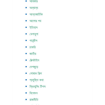
অধিকার
অন্যান্য
আন্তজার্তিক
আলোর পথ
ইতিহাস
খেলাধুলা
গার্মেন্টস
চাকরি
জাতীয়
টেক্সটাইল
দেশজুড়ে
পোষাক শিল্প
প্রযুক্তি কথা
ফ্রিলান্সিং টিপস
বিনোদন
রাজনীতি