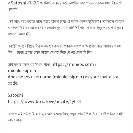
ও Satoshi এই দুইটি প্লাটফর্ম ব্যবহার করে আপনিও হতে পারেন একজন সফল ক্রিপ্টো
এক্সপার্ট।
সেই সাথে আয় করতে পারে হাজার হাজার ক্রিপ্টো কয়েন একদম ফ্রীতেই। সফলতার আরেক
নাম ধৈর্য! ধৈর্য যার আছে সেই সফলতার মুখ দেখে তাই ধৈর্য হারা না হয়ে কিছুদিন লেগে থাকুন।
সফলতা আসবেই।
একাউন্ট খুলতে নিচের লিঙ্ক ব্যবহার করুন। প্রথমে অ্যাপ ডাউনলোড করে আপনার তথ্য
দিন। এরপর রেফার কোড চাইলে সেখানে নিচে দেওয়া কোড টি দিন।
ডাউনলোড করুন এই লিংক থেকে: https : // minepi. com /
miduldesigner
And use my username (miduldesigner) as your invitation
code.
Satoshi
https: // www. btcs. love/ invite/4ybs4
আজকে এই পর্যন্ত ই কথা হবে আবার অন্য দিন, নতুন কোন টপিক নিয়ে। সেই পর্যন্ত সবাই
ভালো থাকুন।