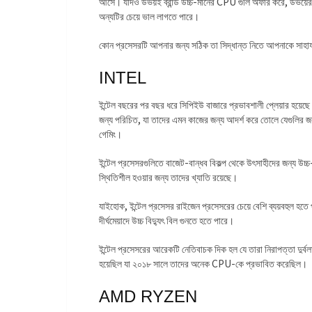
আসে। যদিও উভয়ই ব্রান্ড উচ্চ-মানের CPU গুলি অফার করে, উভয়ের মধ
অন্যটির চেয়ে ভাল লাগতে পারে।
কোন প্রসেসরটি আপনার জন্য সঠিক তা সিদ্ধান্ত নিতে আপনাকে সাহায্
INTEL
ইন্টেল বছরের পর বছর ধরে সিপিইউ বাজারে প্রভাবশালী প্লেয়ার হয়ে
জন্য পরিচিত, যা তাদের এমন কাজের জন্য আদর্শ করে তোলে যেগুলির জন
গেমিং।
ইন্টেল প্রসেসরগুলিতে বাজেট-বান্ধব বিকল্প থেকে উৎসাহীদের জন্য উচ
স্থিতিশীল হওয়ার জন্য তাদের খ্যাতি রয়েছে।
যাইহোক, ইন্টেল প্রসেসর রাইজেন প্রসেসরের চেয়ে বেশি ব্যয়বহুল হতে 
দীর্ঘমেয়াদে উচ্চ বিদ্যুৎ বিল গুনতে হতে পারে।
ইন্টেল প্রসেসরের আরেকটি নেতিবাচক দিক হল যে তারা নিরাপত্তা দুর্বলত
হয়েছিল যা ২০১৮ সালে তাদের অনেক CPU-কে প্রভাবিত করেছিল।
AMD RYZEN