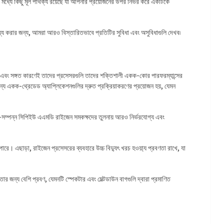
্যে কিছু মূল পার্থক্য রয়েছে যা আপনার প্রয়োজনের উপর নির্ভর করে একটিকে
য করার জন্য, আমরা আরও বিস্তারিতভাবে প্রতিটির সুবিধা এবং অসুবিধাগুলি দেখব৷
ছে এবং সঙ্গত কারণেই তাদের প্রসেসরগুলি তাদের শক্তিশালী একক-কোর পারফরম্যান্সের
্য একক-থ্রেডেড অ্যাপ্লিকেশনগুলির দ্রুত প্রক্রিয়াকরণের প্রয়োজন হয়, যেমন
্চ-সম্পন্ন সিপিইউ এএমডি রাইজেন সমকক্ষদের তুলনায় আরও নির্ভরযোগ্য এবং
পারে। এছাড়া, রাইজেন প্রসেসরের ব্যবহারে উচ্চ বিদ্যুৎ খরচ হওয়া্য প্রবণতা রাখে, যা
ার জন্য বেশি প্রবণ, যেমনটি স্পেকটার এবং মেল্টডাউন বাগগুলি দ্বারা প্রমাণিত