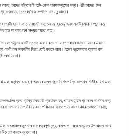
করছে, তাদের শক্তিশালী মাল্টি-কোর পারফরম্যান্সের জন্য। এটি তাদের এমন
প্রয়োজন হয়, যেমন ভিডিও সম্পাদনা এবং রেন্ডারিং।
 সাশ্রয়ী হয়, যা তাদের বাজেট-সচেতন গ্রাহকদের জন্য একটি চমৎকার পছন্দ করে
ুৎবিল হতে আপনার অর্থ সাশ্রয় করতে পারে।
ারফরম্যান্সের একই স্তরের অফার করে না, যা গেমারদের জন্য বা যাদের একক-
ন্য একটি কম আকর্ষণীয় বিকল্প তৈরি করতে পারে। ইন্টেল প্রসেসরের তুলনায় কম
 সর্বদা হয় না।
এবং অসুবিধা রয়েছে। উভয়ের মধ্যে পছন্দটি শেষ পর্যন্ত আপনার নির্দিষ্ট চাহিদা এবং
নগুলির দ্রুত প্রক্রিয়াকরণের প্রয়োজন হয়, তাহলে ইন্টেল প্রসেসর আপনার জন্য
যা সমান্তরাল প্রক্রিয়াকরণ পরিচালনা করতে পারে এবং ব্যাঙ্ক ভাঙতে না চায়,
 মডেলগুলির তুলনা করা গুরুত্বপূর্ণ৷ মূল্য, কর্মক্ষমতা, এবং অন্যান্য উপাদানের সাথে
গুলি বিবেচনা করতে ভুলবেন না।