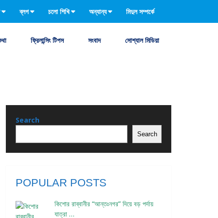
ব্লগ
চলো শিখি
অন্যান্য
মিদুল সম্পর্কে
কথা
ফ্রিলান্সিং টিপস
সংবাদ
সোশ্যাল মিডিয়া
Search
Search
POPULAR POSTS
কিশোর রাব্বানীর “আন্তঃনগর” দিয়ে বড় পর্দায়
যাত্রা …