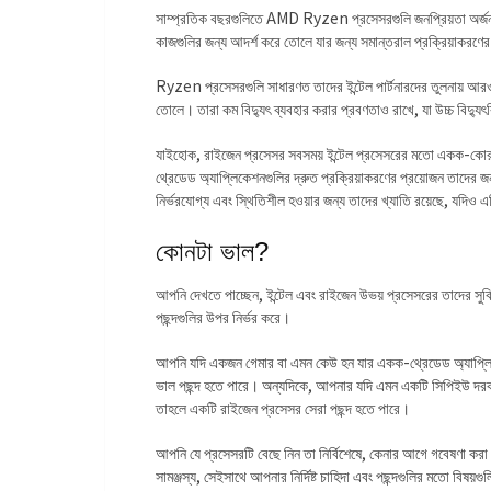
সাম্প্রতিক বছরগুলিতে AMD Ryzen প্রসেসরগুলি জনপ্রিয়তা অর্জন 
কাজগুলির জন্য আদর্শ করে তোলে যার জন্য সমান্তরাল প্রক্রিয়াকরণের 
Ryzen প্রসেসরগুলি সাধারণত তাদের ইন্টেল পার্টনারদের তুলনায় আরও
তোলে। তারা কম বিদ্যুৎ ব্যবহার করার প্রবণতাও রাখে, যা উচ্চ বিদ্য
যাইহোক, রাইজেন প্রসেসর সবসময় ইন্টেল প্রসেসরের মতো একক-কোর প
থ্রেডেড অ্যাপ্লিকেশনগুলির দ্রুত প্রক্রিয়াকরণের প্রয়োজন তাদের জ
নির্ভরযোগ্য এবং স্থিতিশীল হওয়ার জন্য তাদের খ্যাতি রয়েছে, যদিও এটি
কোনটা ভাল?
আপনি দেখতে পাচ্ছেন, ইন্টেল এবং রাইজেন উভয় প্রসেসরের তাদের সুবিধা 
পছন্দগুলির উপর নির্ভর করে।
আপনি যদি একজন গেমার বা এমন কেউ হন যার একক-থ্রেডেড অ্যাপ্লিকেশ
ভাল পছন্দ হতে পারে। অন্যদিকে, আপনার যদি এমন একটি সিপিইউ দরকার 
তাহলে একটি রাইজেন প্রসেসর সেরা পছন্দ হতে পারে।
আপনি যে প্রসেসরটি বেছে নিন তা নির্বিশেষে, কেনার আগে গবেষণা করা এবং
সামঞ্জস্য, সেইসাথে আপনার নির্দিষ্ট চাহিদা এবং পছন্দগুলির মতো বিষয়