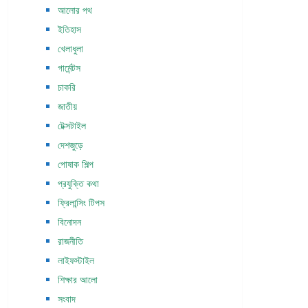
আলোর পথ
ইতিহাস
খেলাধুলা
গার্মেন্টস
চাকরি
জাতীয়
টেক্সটাইল
দেশজুড়ে
পোষাক শিল্প
প্রযুক্তি কথা
ফ্রিলান্সিং টিপস
বিনোদন
রাজনীতি
লাইফস্টাইল
শিক্ষার আলো
সংবাদ