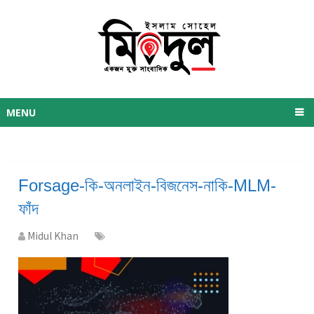
MENU
Forsage-কি-অনলাইন-বিজনেস-নাকি-MLM-
ফাঁদ
Midul Khan