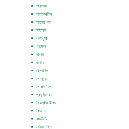
অন্যান্য
আন্তজার্তিক
আলোর পথ
ইতিহাস
খেলাধুলা
গার্মেন্টস
চাকরি
জাতীয়
টেক্সটাইল
দেশজুড়ে
পোষাক শিল্প
প্রযুক্তি কথা
ফ্রিলান্সিং টিপস
বিনোদন
রাজনীতি
লাইফস্টাইল