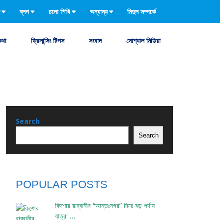
ব্লগ
চলো শিখি
অন্যান্য
মিদুল সম্পর্কে
কথা
ফ্রিলান্সিং টিপস
সংবাদ
সোশ্যাল মিডিয়া
Search
Search
POPULAR POSTS
কিশোর রাব্বানীর “আন্তঃনগর” দিয়ে বড় পর্দায়
যাত্রা …