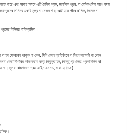
করতে পারে এবং সাধারণভাবে এটি দৈহিক শ্রম, মানসিক শ্রম, বা মেশিনগুলির সাথে কাজ
/শ্রমের বিনিময় একটি মূল্য বা বেতন পায়, এটি হতে পারে মাসিক, দৈনিক বা
 শ্রমের বিনিময় পারিশ্রমিক।
যে বা তা যেভাবেই থাকুক না কেন, যিনি কোন প্রতিষ্ঠানে বা শিল্পে সরাসরি বা কোন
 অথবা কেরানিগিরির কাজ করার জন্য নিযুক্ত হন, কিন্তু প্রধানত: প্রশাসনিক বা
হবেন না। সূত্র: বাংলাদেশ শ্রম আইন ২০০৬, ধারা-২ (৬৫)
:
িক।
শ্রমিক।