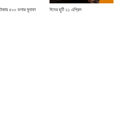
াকায় ৫০০ ডলার মুনাফা
ঈদের ছুটি ২১ এপ্রিল