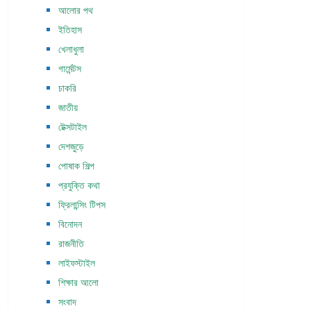
আলোর পথ
ইতিহাস
খেলাধুলা
গার্মেন্টস
চাকরি
জাতীয়
টেক্সটাইল
দেশজুড়ে
পোষাক শিল্প
প্রযুক্তি কথা
ফ্রিলান্সিং টিপস
বিনোদন
রাজনীতি
লাইফস্টাইল
শিক্ষার আলো
সংবাদ