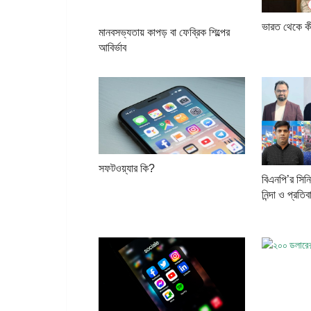
ভারত থেকে কী
মানবসভ্যতায় কাপড় বা ফেব্রিক শিল্পের
আবির্ভাব
সফটওয়্যার কি?
বিএনপি’র সিনিয
নিন্দা ও প্রতিব