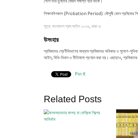
গেলে তার চুক্তির মেয়াদ সমাপ্ত হয়ে থাকে।
শিক্ষানবিশকাল (Probation Period): মৌসুমী কোন শ্রমিকের শিক
সূত্র: বাংলাদেশ শ্রম আইন ২০০৬, ধারা-৪
উসংহার
শ্রমিকদের শ্রেণীবিভাগের মাধ্যমে শ্রমিকদের অধিকার ও সুযোগ-সুবিধা
আইন, বিধি-বিধান ও নীতিমালা প্রণয়ন করা হয়। এছাড়াও, শ্রমিকদের শ্
Pin It
Related Posts