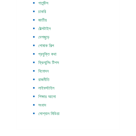
গার্মেন্টস
চাকরি
জাতীয়
টেক্সটাইল
দেশজুড়ে
পোষাক শিল্প
প্রযুক্তি কথা
ফ্রিলান্সিং টিপস
বিনোদন
রাজনীতি
লাইফস্টাইল
শিক্ষার আলো
সংবাদ
সোশ্যাল মিডিয়া